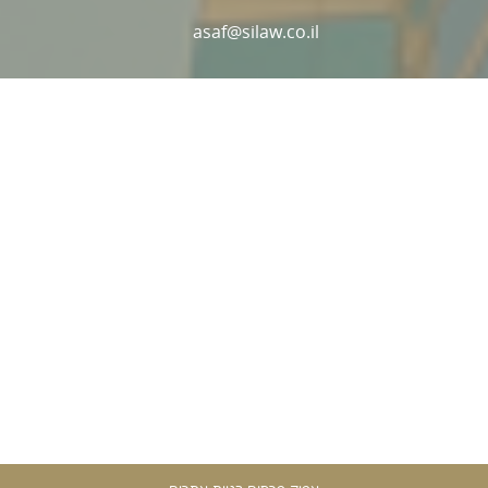
asaf@silaw.co.il