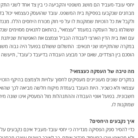
יחסי עובד-מעביד הם מושג משפטי והקביעה כי בין צד אחד לשני התקי
מבחנים שנקבעו בפסיקת בית המשפט. עובד שהועסק כעצמאי יכול בדי
ולקבל את כל הזכויות שמוקנות לו על פי חוק מכורח היחסים הללו. מנגד
ששולמו בשל העסקה במעמד "עצמאי", בהתאם לתנאים מסוימים שנקב
עם זאת בית הדין הארצי לעבודה הגביל וצמצם את האפשרות שניתנת למ
במקרה שהתקיימו שני תנאים: התשלום ששולם בפועל היה גבוה משמע
הוסכם בין הצדדים, שאם יוכר מבצע העבודה בדיעבד כ'עובד', תיעשה
מה טיבה של העסקה כעצמאי?
במקרים שונים מעוניינים מעסיקים לחסוך עלויות ולצמצם בהיקף הזכויו
עצמאי ולא כשכיר. היות העובד בעמדת מיקוח חלשה מביאה לכך שהו
חשבונית. בפועל אופי העבודה וההתנהלות מול המעסיק אינו שונה מיתר 
שמוקנות לו.
איך נקבעים היחסים?
כדי להסיר ספק הפסיקה מגדירה כי יחסי עובד-מעביד אינם נקבעים על 
ולא מהאופן שבו המעסיק מגדיר אותם. כך לאורך השנים עוצבו מבחני