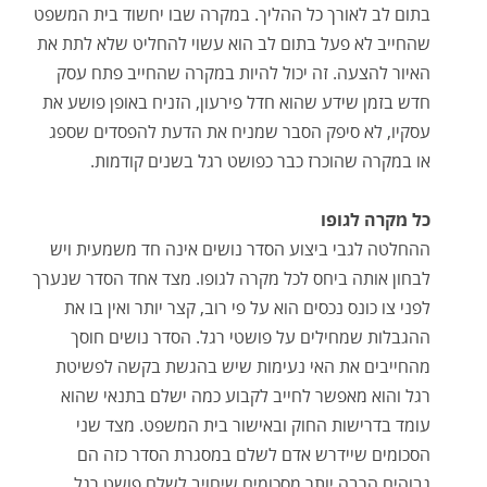
בתום לב לאורך כל ההליך. במקרה שבו יחשוד בית המשפט
שהחייב לא פעל בתום לב הוא עשוי להחליט שלא לתת את
האיור להצעה. זה יכול להיות במקרה שהחייב פתח עסק
חדש בזמן שידע שהוא חדל פירעון, הזניח באופן פושע את
עסקיו, לא סיפק הסבר שמניח את הדעת להפסדים שספג
או במקרה שהוכרז כבר כפושט רגל בשנים קודמות.
כל מקרה לגופו
ההחלטה לגבי ביצוע הסדר נושים אינה חד משמעית ויש
לבחון אותה ביחס לכל מקרה לגופו. מצד אחד הסדר שנערך
לפני צו כונס נכסים הוא על פי רוב, קצר יותר ואין בו את
ההגבלות שמחילים על פושטי רגל. הסדר נושים חוסך
מהחייבים את האי נעימות שיש בהגשת בקשה לפשיטת
רגל והוא מאפשר לחייב לקבוע כמה ישלם בתנאי שהוא
עומד בדרישות החוק ובאישור בית המשפט. מצד שני
הסכומים שיידרש אדם לשלם במסגרת הסדר כזה הם
גבוהים הרבה יותר מסכומים שיחויב לשלם פושט רגל.