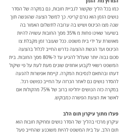
המרוץ מול הזמן
כמו בכל הליך שקשור לגביית חובות, גם במקרה של הסדר
נושים הזמן הוא גורם קריטי. כך למשל הצעה שהוגשה תוך
שנה מצו הכינוס ושיש בה ערובה לתשלום האמור בה
בשיעור שאינו פחות מ 35% מסך החובות עשויה להיות
מאושרת על ידי בית משפט. ככל שעובר זמן מקבלת צו
הכינוס ועד הגשת ההצעה נדרש החייב לכלול בהצעה
סכום גבוה יותר שעלול להגיע עד ל-80% מסך החובות. בית
המשפט רשאי לקבוע אחוזים שונים מעת לעת על פי שיקול
דעתו ובהתאם לנסיבות המקרה. קיימת אפשרות להגעה
להסדר נושים גם לאחר הכרזה על החייב כפושט רגל.
במקרה כזה הנושים יחליטו ברוב של 75% מהקולות אם
לאשר את הצעת הפשרה כמבוקש.
פעלו מתוך עיקרון תום הלב
עיקרון מרכזי בהליך של הסדר נושים ומחיקת חובות הוא
תום הלב. על בית המשפט להיות משוכנע שהחייב פעל